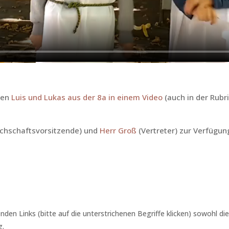
ben
Luis und Lukas aus der 8a in einem Video
(auch in der Rubri
chschaftsvorsitzende) und
Herr Groß
(Vertreter) zur Verfügun
den Links (bitte auf die unterstrichenen Begriffe klicken) sowohl die
g.