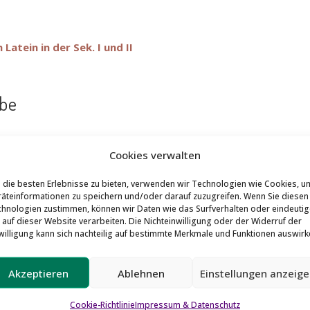
atein in der Sek. I und II
rbe
Cookies verwalten
s Metamorphosen,
die besten Erlebnisse zu bieten, verwenden wir Technologien wie Cookies, u
sstufe EF mit Frau Ritter.
äteinformationen zu speichern und/oder darauf zuzugreifen. Wenn Sie diesen
hnologien zustimmen, können wir Daten wie das Surfverhalten oder eindeutig
 auf dieser Website verarbeiten. Die Nichteinwilligung oder der Widerruf der
willigung kann sich nachteilig auf bestimmte Merkmale und Funktionen auswirk
Akzeptieren
Ablehnen
Einstellungen anzeig
Cookie-Richtlinie
Impressum & Datenschutz