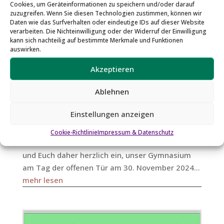
Cookies, um Geräteinformationen zu speichern und/oder darauf
zuzugreifen. Wenn Sie diesen Technologien zustimmen, können wir
Daten wie das Surfverhalten oder eindeutige IDs auf dieser Website
verarbeiten. Die Nichteinwilligung oder der Widerruf der Einwilligung
kann sich nachteilig auf bestimmte Merkmale und Funktionen
auswirken.
Tag der offenen Tür am 30. November 2024
Akzeptieren
von
HAN
|
16. November 2024
|
Aktuell
,
Erprobungsstufe
Ablehnen
Liebe Viertklässler*innen, liebe Eltern, in
Einstellungen anzeigen
nächster Zeit müssen Sie sich entscheiden,
welche weiterführende Schule Ihr Kind nach der
Cookie-Richtlinie
Impressum & Datenschutz
vierten Klasse besuchen möchte. Wir laden Sie
und Euch daher herzlich ein, unser Gymnasium
am Tag der offenen Tür am 30. November 2024...
mehr lesen